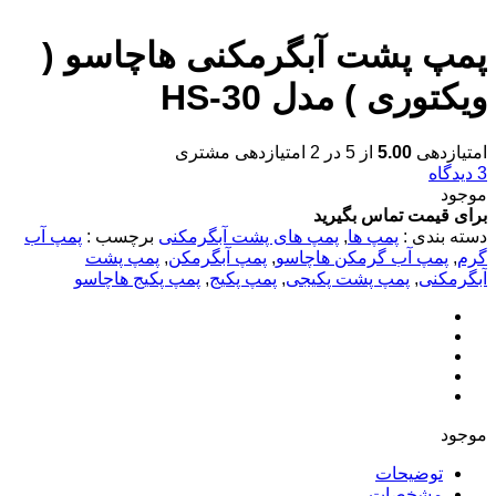
پمپ پشت آبگرمکنی هاچاسو (
ویکتوری ) مدل HS-30
امتیازدهی
5.00
از 5 در
2
امتیازدهی مشتری
3
دیدگاه
موجود
برای قیمت تماس بگیرید
دسته بندی :
پمپ ها
,
پمپ های پشت آبگرمکنی
برچسب :
پمپ آب
گرم
,
پمپ آب گرمکن هاچاسو
,
پمپ آبگرمکن
,
پمپ پشت
آبگرمکنی
,
پمپ پشت پکیجی
,
پمپ پکیج
,
پمپ پکیج هاچاسو
موجود
توضیحات
مشخصات