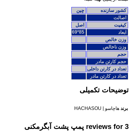
کشور سازنده
چین
اصالت
کیفیت
اصل
85*69
ابعاد
وزن خالص
وزن ناخالص
حجم
حجم کارتن مادر
تعداد در کارتن داخلی
تعداد در کارتن مادر
توضیحات تکمیلی
برند
هاچاسو | HACHASOU
3 reviews for
پمپ پشت آبگرمکنی