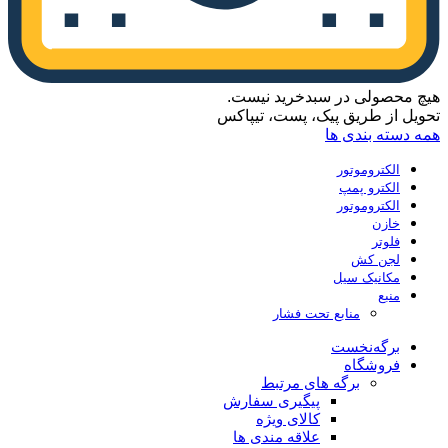
هیچ محصولی در سبدخرید نیست.
تحویل از طریق پیک، پست، تیپاکس
همه دسته بندی ها
الکتروموتور
الکترو پمپ
الکتروموتور
خازن
فلوتر
لجن کش
مکانیک سیل
منبع
منابع تحت فشار
برگه‌نخست
فروشگاه
برگه های مرتبط
پیگیری سفارش
کالای ویژه
علاقه مندی ها