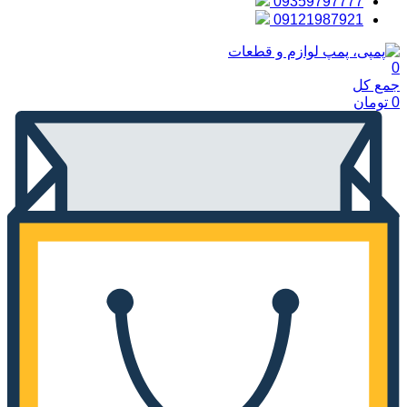
09359797777
09121987921
0
جمع کل
0
تومان