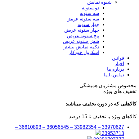
شیوه نمایش
دو ستونه
سه ستونه
سه ستونه عریض
چهار ستونه
چهار ستونه عریض
پنج ستونه عریض
شش ستونه عریض
دکمه نمایش بیشتر
اسکرول خودکار
قوانین
اخبار
درباره ما
تماس با ما
مخصوص مشتریان همیشگی
تخفیف های ویژه
کالاهایی که در دوره تخفیف میباشند
کالاهای ویژه با تخفیف تا 15 درصد
33970627 – 33982354 – 36056545 – 36610893 –
33953713