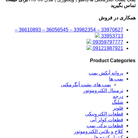
تماس بگیرید
همکاری در فروش
33970627 – 33982354 – 36056545 – 36610893 –
33953713
09359797777
09121987921
Product Categories
پروانه آبکش پمپ
پمپ ها
پمپ های پشت آبگرمکنی
ترمینال الکتروموتور
درجه
شلنگ
فلوتر
قطعات الکترونیکی
قطعات کولر آبی
قطعات یدکی پمپ
کلاج و پلاتین الکتروموتور
کنترل کننده ها