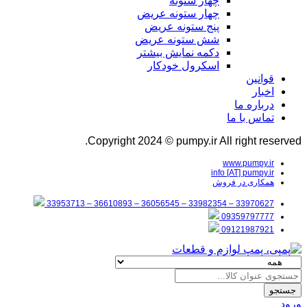
چهار ستونه
چهار ستونه عریض
پنج ستونه عریض
شش ستونه عریض
دکمه نمایش بیشتر
اسکرول خودکار
قوانین
اخبار
درباره ما
تماس با ما
Copyright 2024 © pumpy.ir All right reserved.
www.pumpy.ir
info [AT] pumpy.ir
همکاری در فروش
33970627 – 33982354 – 36056545 – 36610893 – 33953713
09359797777
09121987921
جستجو
ورود