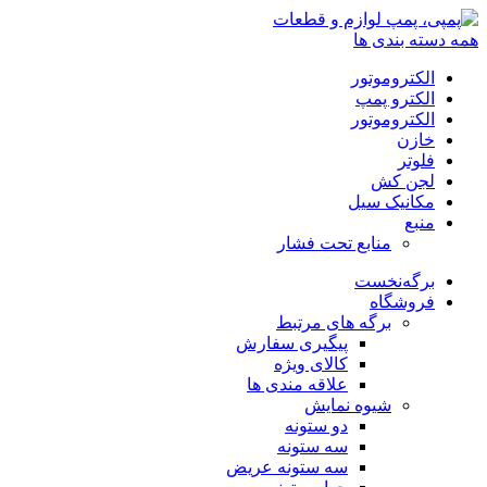
همه دسته بندی ها
الکتروموتور
الکترو پمپ
الکتروموتور
خازن
فلوتر
لجن کش
مکانیک سیل
منبع
منابع تحت فشار
برگه‌نخست
فروشگاه
برگه های مرتبط
پیگیری سفارش
کالای ویژه
علاقه مندی ها
شیوه نمایش
دو ستونه
سه ستونه
سه ستونه عریض