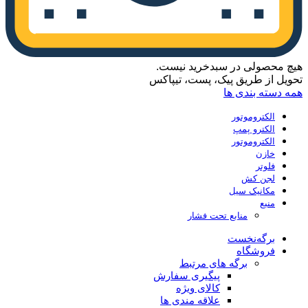
هیچ محصولی در سبدخرید نیست.
تحویل از طریق پیک، پست، تیپاکس
همه دسته بندی ها
الکتروموتور
الکترو پمپ
الکتروموتور
خازن
فلوتر
لجن کش
مکانیک سیل
منبع
منابع تحت فشار
برگه‌نخست
فروشگاه
برگه های مرتبط
پیگیری سفارش
کالای ویژه
علاقه مندی ها