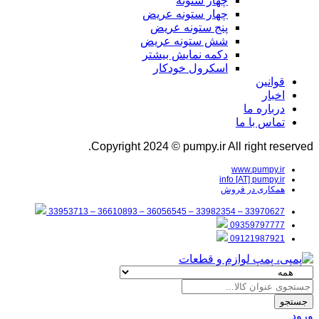
چهار ستونه
چهار ستونه عریض
پنج ستونه عریض
شش ستونه عریض
دکمه نمایش بیشتر
اسکرول خودکار
قوانین
اخبار
درباره ما
تماس با ما
Copyright 2024 © pumpy.ir All right reserved.
www.pumpy.ir
info [AT] pumpy.ir
همکاری در فروش
33970627 – 33982354 – 36056545 – 36610893 – 33953713
09359797777
09121987921
جستجو
ورود