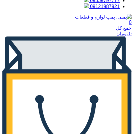
09359797777
09121987921
0
جمع کل
0
تومان