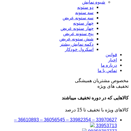
شیوه نمایش
دو ستونه
سه ستونه
سه ستونه عریض
چهار ستونه
چهار ستونه عریض
پنج ستونه عریض
شش ستونه عریض
دکمه نمایش بیشتر
اسکرول خودکار
قوانین
اخبار
درباره ما
تماس با ما
مخصوص مشتریان همیشگی
تخفیف های ویژه
کالاهایی که در دوره تخفیف میباشند
کالاهای ویژه با تخفیف تا 15 درصد
33970627 – 33982354 – 36056545 – 36610893 –
33953713