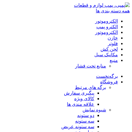
همه دسته بندی ها
الکتروموتور
الکترو پمپ
الکتروموتور
خازن
فلوتر
لجن کش
مکانیک سیل
منبع
منابع تحت فشار
برگه‌نخست
فروشگاه
برگه های مرتبط
پیگیری سفارش
کالای ویژه
علاقه مندی ها
شیوه نمایش
دو ستونه
سه ستونه
سه ستونه عریض