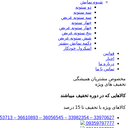
شیوه نمایش
دو ستونه
سه ستونه
سه ستونه عریض
چهار ستونه
چهار ستونه عریض
پنج ستونه عریض
شش ستونه عریض
دکمه نمایش بیشتر
اسکرول خودکار
قوانین
اخبار
درباره ما
تماس با ما
مخصوص مشتریان همیشگی
تخفیف های ویژه
کالاهایی که در دوره تخفیف میباشند
کالاهای ویژه با تخفیف تا 15 درصد
33970627 – 33982354 – 36056545 – 36610893 – 33953713
09359797777