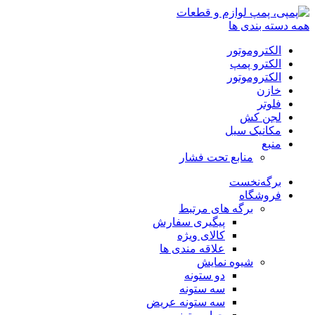
همه دسته بندی ها
الکتروموتور
الکترو پمپ
الکتروموتور
خازن
فلوتر
لجن کش
مکانیک سیل
منبع
منابع تحت فشار
برگه‌نخست
فروشگاه
برگه های مرتبط
پیگیری سفارش
کالای ویژه
علاقه مندی ها
شیوه نمایش
دو ستونه
سه ستونه
سه ستونه عریض