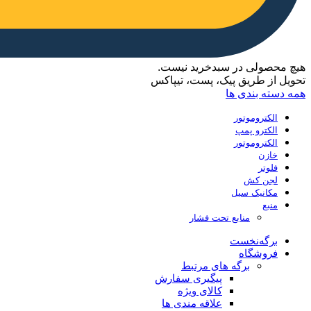
هیچ محصولی در سبدخرید نیست.
تحویل از طریق پیک، پست، تیپاکس
همه دسته بندی ها
الکتروموتور
الکترو پمپ
الکتروموتور
خازن
فلوتر
لجن کش
مکانیک سیل
منبع
منابع تحت فشار
برگه‌نخست
فروشگاه
برگه های مرتبط
پیگیری سفارش
کالای ویژه
علاقه مندی ها