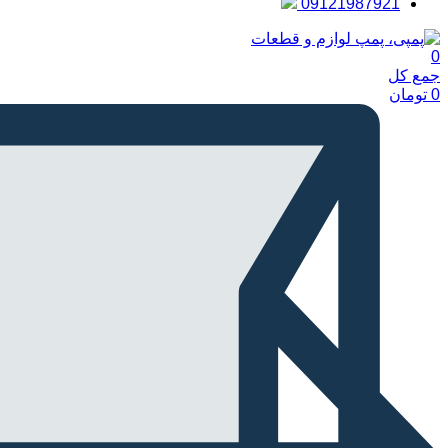
09121987921
0
جمع کل
0
تومان