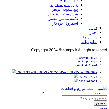
چهار ستونه
چهار ستونه عریض
پنج ستونه عریض
شش ستونه عریض
دکمه نمایش بیشتر
اسکرول خودکار
قوانین
اخبار
درباره ما
تماس با ما
Copyright 2024 © pumpy.ir All right reserved.
www.pumpy.ir
info [AT] pumpy.ir
همکاری در فروش
33970627 – 33982354 – 36056545 – 36610893 – 33953713
09359797777
09121987921
جستجو
ورود