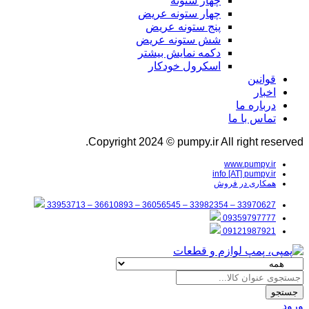
چهار ستونه
چهار ستونه عریض
پنج ستونه عریض
شش ستونه عریض
دکمه نمایش بیشتر
اسکرول خودکار
قوانین
اخبار
درباره ما
تماس با ما
Copyright 2024 © pumpy.ir All right reserved.
www.pumpy.ir
info [AT] pumpy.ir
همکاری در فروش
33970627 – 33982354 – 36056545 – 36610893 – 33953713
09359797777
09121987921
جستجو
ورود