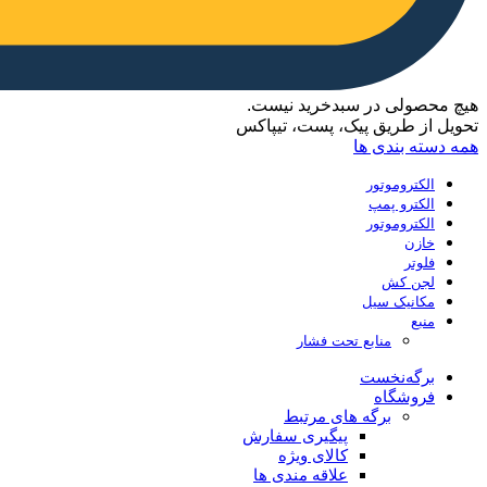
هیچ محصولی در سبدخرید نیست.
تحویل از طریق پیک، پست، تیپاکس
همه دسته بندی ها
الکتروموتور
الکترو پمپ
الکتروموتور
خازن
فلوتر
لجن کش
مکانیک سیل
منبع
منابع تحت فشار
برگه‌نخست
فروشگاه
برگه های مرتبط
پیگیری سفارش
کالای ویژه
علاقه مندی ها