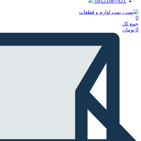
09121987921
0
جمع کل
0
تومان