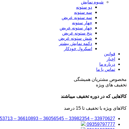
شیوه نمایش
دو ستونه
سه ستونه
سه ستونه عریض
چهار ستونه
چهار ستونه عریض
پنج ستونه عریض
شش ستونه عریض
دکمه نمایش بیشتر
اسکرول خودکار
قوانین
اخبار
درباره ما
تماس با ما
مخصوص مشتریان همیشگی
تخفیف های ویژه
کالاهایی که در دوره تخفیف میباشند
کالاهای ویژه با تخفیف تا 15 درصد
33970627 – 33982354 – 36056545 – 36610893 – 33953713
09359797777