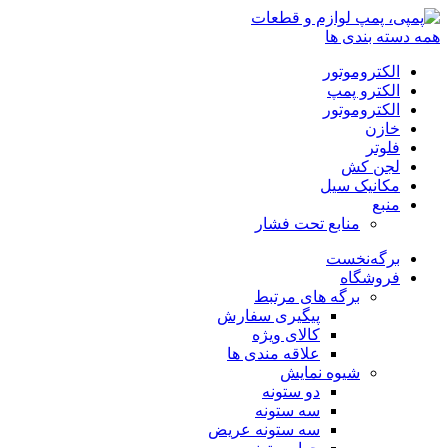
همه دسته بندی ها
الکتروموتور
الکترو پمپ
الکتروموتور
خازن
فلوتر
لجن کش
مکانیک سیل
منبع
منابع تحت فشار
برگه‌نخست
فروشگاه
برگه های مرتبط
پیگیری سفارش
کالای ویژه
علاقه مندی ها
شیوه نمایش
دو ستونه
سه ستونه
سه ستونه عریض