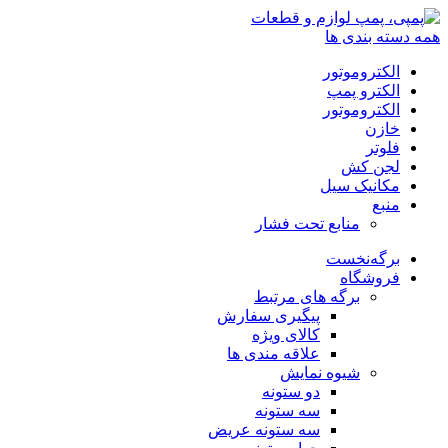
همه دسته بندی ها
الکتروموتور
الکترو پمپ
الکتروموتور
خازن
فلوتر
لجن کش
مکانیک سیل
منبع
منابع تحت فشار
برگه‌نخست
فروشگاه
برگه های مرتبط
پیگیری سفارش
کالای ویژه
علاقه مندی ها
شیوه نمایش
دو ستونه
سه ستونه
سه ستونه عریض