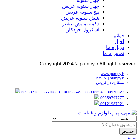
چهار ستونه
چهار ستونه عریض
پنج ستونه عریض
شش ستونه عریض
دکمه نمایش بیشتر
اسکرول خودکار
قوانین
اخبار
درباره ما
تماس با ما
Copyright 2024 © pumpy.ir All right reserved.
www.pumpy.ir
info [AT] pumpy.ir
همکاری در فروش
33970627 – 33982354 – 36056545 – 36610893 – 33953713
09359797777
09121987921
جستجو
ورود