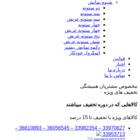
شیوه نمایش
دو ستونه
سه ستونه
سه ستونه عریض
چهار ستونه
چهار ستونه عریض
پنج ستونه عریض
شش ستونه عریض
دکمه نمایش بیشتر
اسکرول خودکار
قوانین
اخبار
درباره ما
تماس با ما
مخصوص مشتریان همیشگی
تخفیف های ویژه
کالاهایی که در دوره تخفیف میباشند
کالاهای ویژه با تخفیف تا 15 درصد
33970627 – 33982354 – 36056545 – 36610893 –
33953713