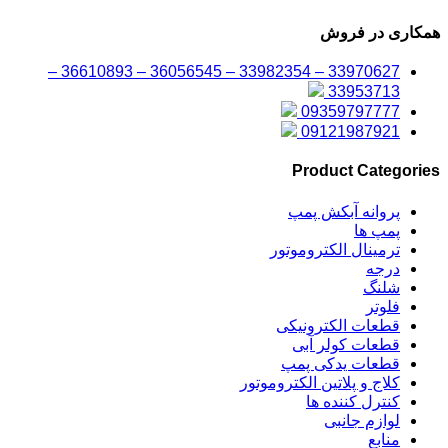
همکاری در فروش
33970627 – 33982354 – 36056545 – 36610893 –
33953713
09359797777
09121987921
Product Categories
پروانه آبکش پمپ
پمپ ها
ترمینال الکتروموتور
درجه
شلنگ
فلوتر
قطعات الکترونیکی
قطعات کولر آبی
قطعات یدکی پمپ
کلاج و پلاتین الکتروموتور
کنترل کننده ها
لوازم جانبی
منابع