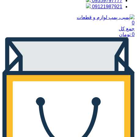
09359797777
09121987921
0
جمع کل
0
تومان