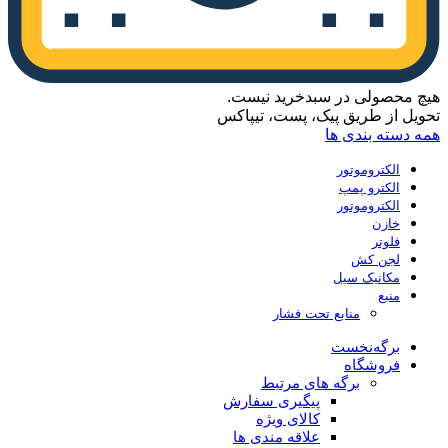
هیچ محصولی در سبدخرید نیست.
تحویل از طریق پیک، پست، تیپاکس
همه دسته بندی ها
الکتروموتور
الکترو پمپ
الکتروموتور
خازن
فلوتر
لجن کش
مکانیک سیل
منبع
منابع تحت فشار
برگه‌نخست
فروشگاه
برگه های مرتبط
پیگیری سفارش
کالای ویژه
علاقه مندی ها