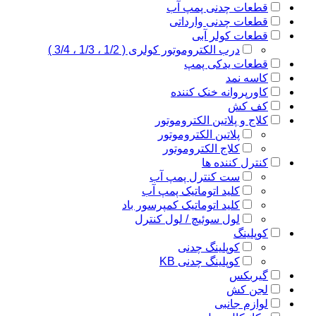
قطعات چدنی پمپ آب
قطعات چدنی وارداتی
قطعات کولر آبی
درب الکتروموتور کولری ( 1/2 ، 1/3 ، 3/4 )
قطعات یدکی پمپ
کاسه نمد
کاورپروانه خنک کننده
کف کش
کلاج و پلاتین الکتروموتور
پلاتین الکتروموتور
کلاج الکتروموتور
کنترل کننده ها
ست کنترل پمپ آب
کلید اتوماتیک پمپ آب
کلید اتوماتیک کمپرسور باد
لول سوئیچ / لول کنترل
کوپلینگ
کوپلینگ چدنی
کوپلینگ چدنی KB
گیربکس
لجن کش
لوازم جانبی