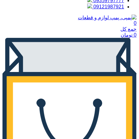
09359797777
09121987921
0
جمع کل
0
تومان