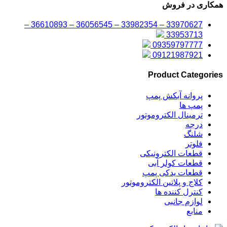
همکاری در فروش
33970627 – 33982354 – 36056545 – 36610893 –
33953713
09359797777
09121987921
Product Categories
پروانه آبکش پمپ
پمپ ها
ترمینال الکتروموتور
درجه
شلنگ
فلوتر
قطعات الکترونیکی
قطعات کولر آبی
قطعات یدکی پمپ
کلاج و پلاتین الکتروموتور
کنترل کننده ها
لوازم جانبی
منابع