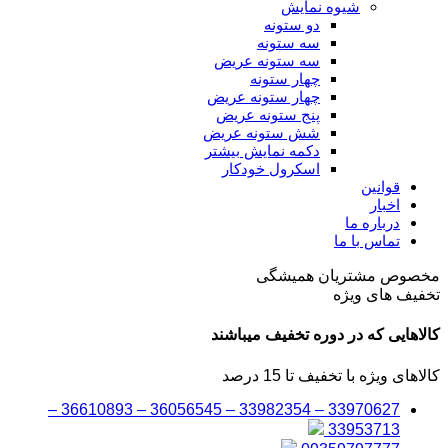
شیوه نمایش
دو ستونه
سه ستونه
سه ستونه عریض
چهار ستونه
چهار ستونه عریض
پنج ستونه عریض
شش ستونه عریض
دکمه نمایش بیشتر
اسکرول خودکار
قوانین
اخبار
درباره ما
تماس با ما
مخصوص مشتریان همیشگی
تخفیف های ویژه
کالاهایی که در دوره تخفیف میباشند
کالاهای ویژه با تخفیف تا 15 درصد
33970627 – 33982354 – 36056545 – 36610893 –
33953713