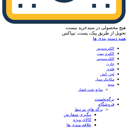
هیچ محصولی در سبدخرید نیست.
تحویل از طریق پیک، پست، تیپاکس
همه دسته بندی ها
الکتروموتور
الکترو پمپ
الکتروموتور
خازن
فلوتر
لجن کش
مکانیک سیل
منبع
منابع تحت فشار
برگه‌نخست
فروشگاه
برگه های مرتبط
پیگیری سفارش
کالای ویژه
علاقه مندی ها