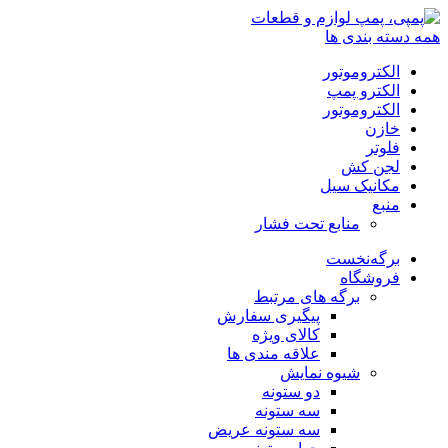
همه دسته بندی ها
الکتروموتور
الکترو پمپ
الکتروموتور
خازن
فلوتر
لجن کش
مکانیک سیل
منبع
منابع تحت فشار
برگه‌نخست
فروشگاه
برگه های مرتبط
پیگیری سفارش
کالای ویژه
علاقه مندی ها
شیوه نمایش
دو ستونه
سه ستونه
سه ستونه عریض