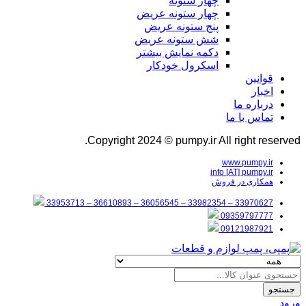
چهار ستونه
چهار ستونه عریض
پنج ستونه عریض
شش ستونه عریض
دکمه نمایش بیشتر
اسکرول خودکار
قوانین
اخبار
درباره ما
تماس با ما
Copyright 2024 © pumpy.ir All right reserved.
www.pumpy.ir
info [AT] pumpy.ir
همکاری در فروش
33970627 – 33982354 – 36056545 – 36610893 – 33953713
09359797777
09121987921
جستجو
ورود